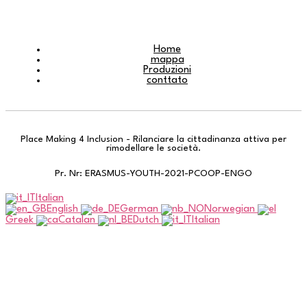
Home
mappa
Produzioni
conttato
Place Making 4 Inclusion - Rilanciare la cittadinanza attiva per
rimodellare le società.
Pr. Nr: ERASMUS-YOUTH-2021-PCOOP-ENGO
Italian
English
German
Norwegian
Greek
Catalan
Dutch
Italian