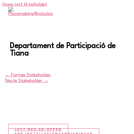
Hopp rett til innholdet
Departament de Participació de
Tiana
←
Forrige Stakeholder
Neste Stakeholder
→
LAST NED AR-APPEN
APP INSTALLASJONSANVISNINGER