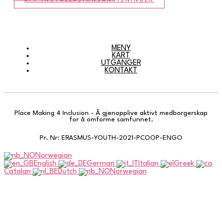
MENY
KART
UTGANGER
KONTAKT
Place Making 4 Inclusion - Å gjenopplive aktivt medborgerskap
for å omforme samfunnet.
Pr. Nr: ERASMUS-YOUTH-2021-PCOOP-ENGO
Norwegian
English
German
Italian
Greek
Catalan
Dutch
Norwegian