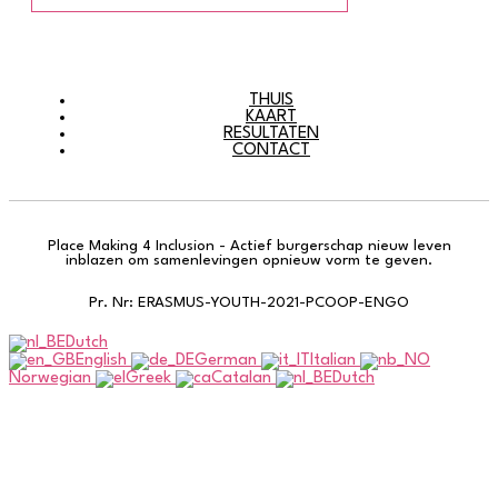
THUIS
KAART
RESULTATEN
CONTACT
Place Making 4 Inclusion - Actief burgerschap nieuw leven
inblazen om samenlevingen opnieuw vorm te geven.
Pr. Nr: ERASMUS-YOUTH-2021-PCOOP-ENGO
Dutch
English
German
Italian
Norwegian
Greek
Catalan
Dutch