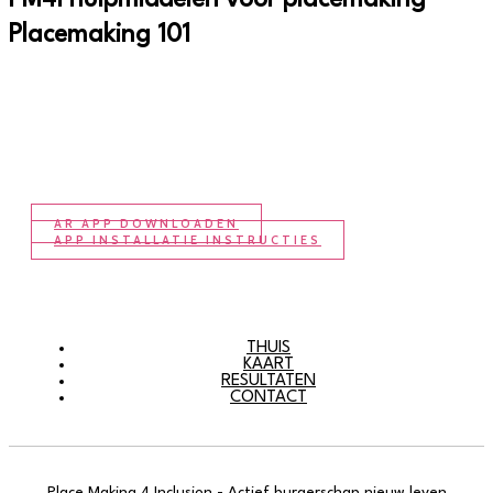
PM4I hulpmiddelen voor placemaking
Placemaking 101
AR APP DOWNLOADEN
APP INSTALLATIE INSTRUCTIES
THUIS
KAART
RESULTATEN
CONTACT
Place Making 4 Inclusion - Actief burgerschap nieuw leven