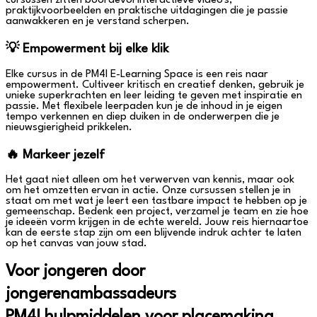
cursussen zitten boordevol interactieve video's,
praktijkvoorbeelden en praktische uitdagingen die je passie
aanwakkeren en je verstand scherpen.
💡 Empowerment bij elke klik
Elke cursus in de PM4I E-Learning Space is een reis naar
empowerment. Cultiveer kritisch en creatief denken, gebruik je
unieke superkrachten en leer leiding te geven met inspiratie en
passie. Met flexibele leerpaden kun je de inhoud in je eigen
tempo verkennen en diep duiken in de onderwerpen die je
nieuwsgierigheid prikkelen.
🔥 Markeer jezelf
Het gaat niet alleen om het verwerven van kennis, maar ook
om het omzetten ervan in actie. Onze cursussen stellen je in
staat om met wat je leert een tastbare impact te hebben op je
gemeenschap. Bedenk een project, verzamel je team en zie hoe
je ideeën vorm krijgen in de echte wereld. Jouw reis hiernaartoe
kan de eerste stap zijn om een blijvende indruk achter te laten
op het canvas van jouw stad.
Voor jongeren door
jongerenambassadeurs