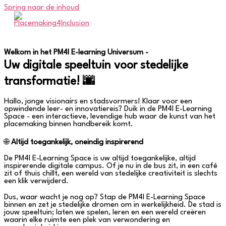
Spring naar de inhoud
Welkom in het PM4I E-learning Universum -
Uw digitale speeltuin voor stedelijke
transformatie! 🌆
Hallo, jonge visionairs en stadsvormers! Klaar voor een
opwindende leer- en innovatiereis? Duik in de PM4I E-Learning
Space - een interactieve, levendige hub waar de kunst van het
placemaking binnen handbereik komt.
🌐
Altijd toegankelijk, oneindig inspirerend
De PM4I E-Learning Space is uw altijd toegankelijke, altijd
inspirerende digitale campus. Of je nu in de bus zit, in een café
zit of thuis chillt, een wereld van stedelijke creativiteit is slechts
een klik verwijderd.
Dus, waar wacht je nog op? Stap de PM4I E-Learning Space
binnen en zet je stedelijke dromen om in werkelijkheid. De stad is
jouw speeltuin; laten we spelen, leren en een wereld creëren
waarin elke ruimte een plek van verwondering en