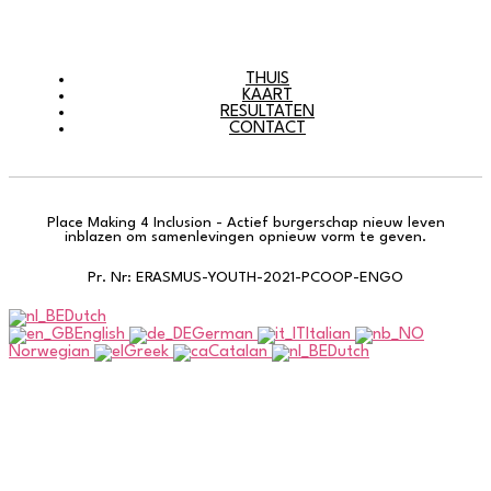
THUIS
KAART
RESULTATEN
CONTACT
Place Making 4 Inclusion - Actief burgerschap nieuw leven
inblazen om samenlevingen opnieuw vorm te geven.
Pr. Nr: ERASMUS-YOUTH-2021-PCOOP-ENGO
Dutch
English
German
Italian
Norwegian
Greek
Catalan
Dutch