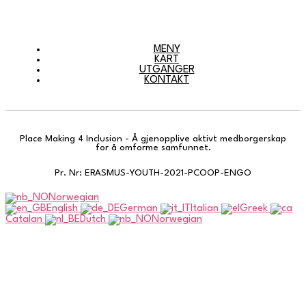
MENY
KART
UTGANGER
KONTAKT
Place Making 4 Inclusion - Å gjenopplive aktivt medborgerskap
for å omforme samfunnet.
Pr. Nr: ERASMUS-YOUTH-2021-PCOOP-ENGO
Norwegian
English
German
Italian
Greek
Catalan
Dutch
Norwegian