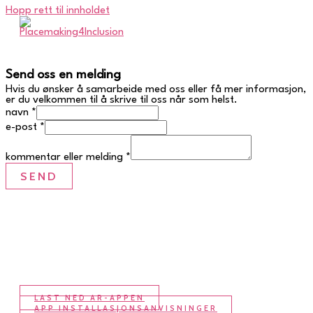
Hopp rett til innholdet
Send oss en melding
Hvis du ønsker å samarbeide med oss eller få mer informasjon,
er du velkommen til å skrive til oss når som helst.
navn
*
e-post
*
kommentar eller melding
*
SEND
LAST NED AR-APPEN
APP INSTALLASJONSANVISNINGER