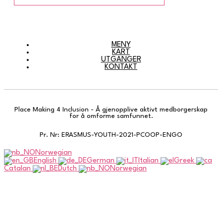
MENY
KART
UTGANGER
KONTAKT
Place Making 4 Inclusion - Å gjenopplive aktivt medborgerskap
for å omforme samfunnet.
Pr. Nr: ERASMUS-YOUTH-2021-PCOOP-ENGO
Norwegian
English
German
Italian
Greek
Catalan
Dutch
Norwegian